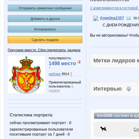
1 комплиментов в гостевой 
Отправить приватное сообщение
Angelina2307
16.
Добавить в друзья
С ДНЕМ РОЖДЕНИЯ
Игнорировать
Вы не авторизованы! Чтоб
Сделать подарок
Покупаем вместе: Сбор предоплаты, раздачи
популярность:
Метки лидеров
-2
1498 место
↓
рейтинг
8914
?
Привилегированный
пользователь
5
Интервью
уровня
Статистика портрета:
Irin1606 состоит в
кл
сейчас просматривают портрет - 0
зарегистрированные пользователи
Со
посетившие портрет за 7 дней - 0