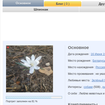
Основное
Блог
( 0 )
Дру
Шпионаж
Основное
Дата рождения :
16 Июня
1
Место рождения :
Беларус
Место нахождения :
Россия
Место проживания : не ука
Любимые места :
Зелёный 
Интересы :
собаки
(508) ,
р
О себе : Люблю животных и
Портрет заполнен на 81 %
Комплименты