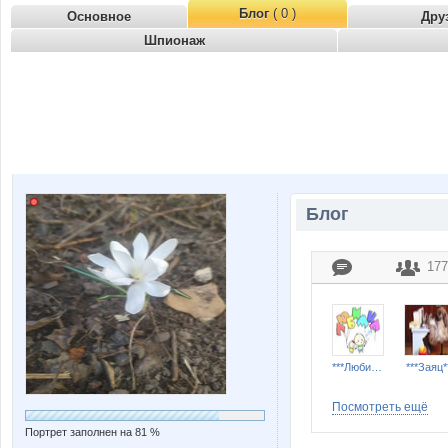
Блог
( 0 )
Основное
Дру
Шпионаж
Блог
177
***Любимка***
***Заяц*
Посмотреть ещё
Портрет заполнен на 81 %