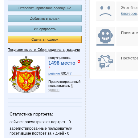
Ameliss
Angel_
Этот блог
Отправить приватное сообщение
блогеров
.
Добавить в друзья
Игнорировать
Barbra
Barsik7
Посетит
Сделать подарок
Покупаем вместе: Сбор предоплаты, раздачи
Cassiopeia_NN
Dream8
популярность:
Посмотре
-2
1498 место
↓
рейтинг
8914
?
Привилегированный
JuJu595
KRASO
пользователь
5
уровня
Lenusik_85
Leonidy
Статистика портрета:
сейчас просматривают портрет - 0
зарегистрированные пользователи
посетившие портрет за 7 дней - 0