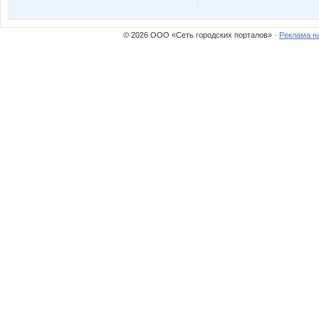
Modnitsa
Mora
© 2026 ООО «Сеть городских порталов» ·
Реклама н
OXMAS
Ocelot
Rovich
Sc@rle
URR
VerukS
Zyxel
alena-o